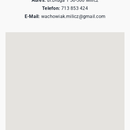
Adres:
ul.Długa 1 56-300 Milicz
Telefon:
713 853 424
E-Mail:
wachowiak.milicz@gmail.com