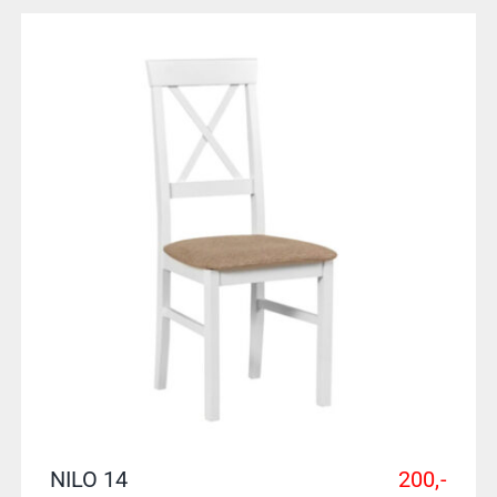
NILO 14
200,-