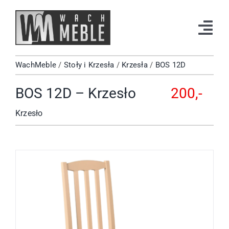
Przejdź
do
Tog
zawartości
Navi
WachMeble
/
Stoły i Krzesła
/
Krzesła
/
BOS 12D
Strona Główna
BOS 12D – Krzesło
200,-
Katalog
Krzesło
Okazje
Kontakt
Facebook
Instagram