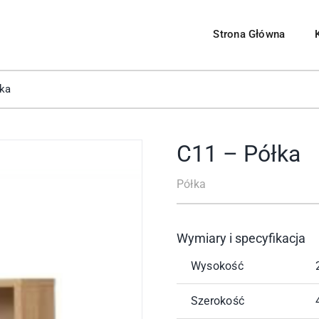
Strona Główna
Meble Systemowe
Pomieszczenia
ka
 pokojowe
Salon
rzesła
Sypialnia
C11 – Półka
Kuchnia
Półka
uchenne
Jadalnia
Biuro
Wymiary i specyfikacja
Wysokość
Przedpokój
Szerokość