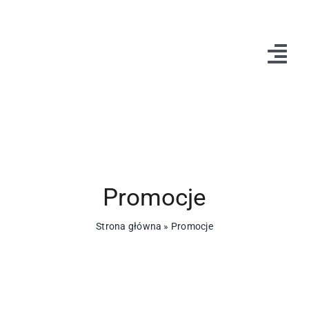
Przejdź
do
zawartości
Tog
Navi
Home
O nas
Kontakt
Promocje
Strona główna
»
Promocje