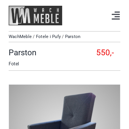
Przejdź
do
Tog
zawartości
Navi
WachMeble
/
Fotele i Pufy
/
Parston
Strona Główna
Parston
550,-
Katalog
Fotel
Okazje
Kontakt
Facebook
Instagram