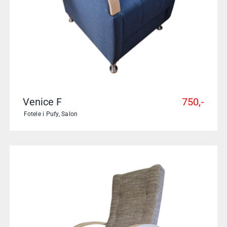
Venice F
750,-
Fotele i Pufy
,
Salon