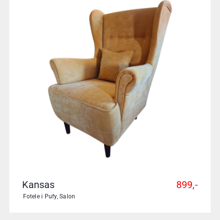
Kansas
899,-
Fotele i Pufy
,
Salon