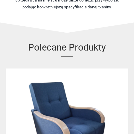
Sprzedawca na miejscu może także doradzić przy wyborze,
podając konkretniejszą specyfikacje danej tkaniny.
Polecane Produkty