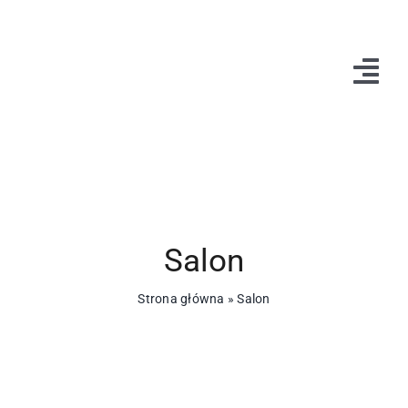
Przejdź
do
zawartości
Tog
Navi
Home
O nas
Kontakt
Salon
Strona główna
»
Salon