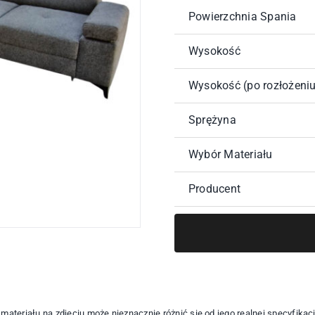
Powierzchnia Spania
Wysokość
Wysokość (po rozłożeniu
Sprężyna
Wybór Materiału
Producent
a materiału na zdjęciu może nieznacznie różnić się od jego realnej specyfika