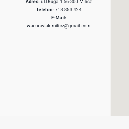
Adres:
ul.Długa 1 56-300 Milicz
Telefon:
713 853 424
E-Mail:
wachowiak.milicz@gmail.com