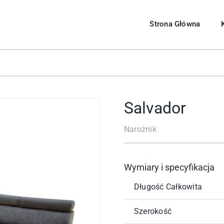
Strona Główna
Meble Systemowe
Pomieszczenia
 pokojowe
Salon
rzesła
Sypialnia
Salvador
Kuchnia
Narożnik
uchenne
Jadalnia
Biuro
Wymiary i specyfikacja
Długość Całkowita
Przedpokój
Szerokość