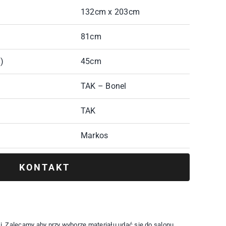
132cm x 203cm
81cm
)
45cm
TAK – Bonel
TAK
Markos
KONTAKT
cji. Zalecamy aby przy wyborze materiału udać się do salonu