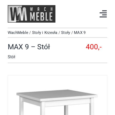
Przejdź
do
Tog
zawartości
Navi
WachMeble
/
Stoły i Krzesła
/
Stoły
/
MAX 9
Strona Główna
MAX 9 – Stół
400,-
Katalog
Stół
Okazje
Kontakt
Facebook
Instagram