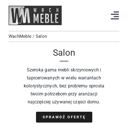
Przejdź
do
Tog
zawartości
Navi
WachMeble
/
Salon
Strona Główna
Salon
Katalog
Okazje
Szeroka gama mebli skrzyniowych i
tapicerowanych w wielu wariantach
Kontakt
kolorystycznych, bez problemu sprosta
twoim potrzebom przy aranżacji
Facebook
najczęściej używanej częsci domu.
Instagram
SPRAWDŹ OFERTĘ