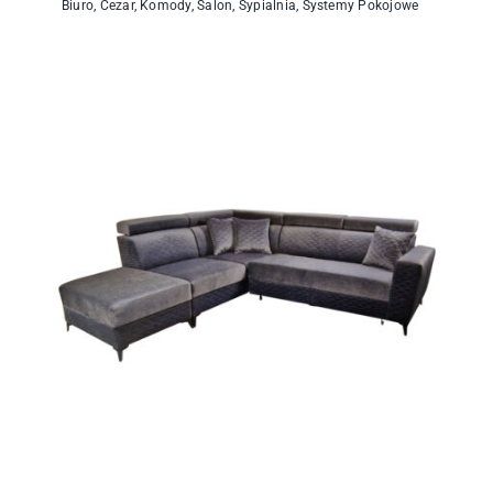
Biuro
,
Cezar
,
Komody
,
Salon
,
Sypialnia
,
Systemy Pokojowe