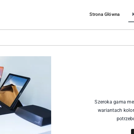
Strona Główna
Meble Systemowe
Pomieszczenia
 pokojowe
Salon
rzesła
Sypialnia
Kuchnia
uchenne
Jadalnia
Biuro
Szeroka gama meb
wariantach kolo
Przedpokój
potrzeb