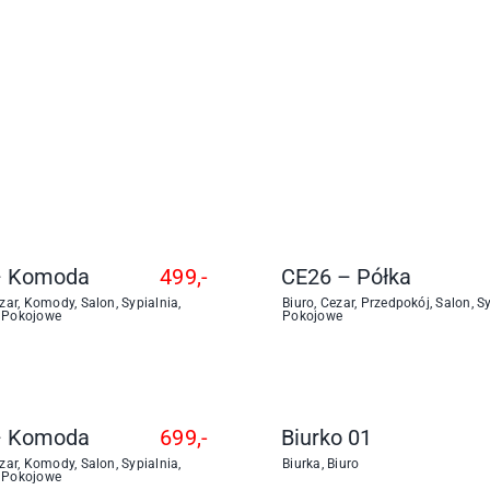
– Komoda
499,-
CE26 – Półka
zar
,
Komody
,
Salon
,
Sypialnia
,
Biuro
,
Cezar
,
Przedpokój
,
Salon
,
S
 Pokojowe
Pokojowe
– Komoda
699,-
Biurko 01
zar
,
Komody
,
Salon
,
Sypialnia
,
Biurka
,
Biuro
 Pokojowe