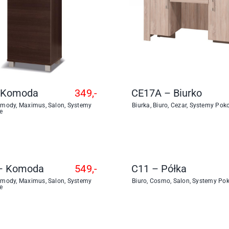
 Komoda
349,-
CE17A – Biurko
omody
,
Maximus
,
Salon
,
Systemy
Biurka
,
Biuro
,
Cezar
,
Systemy Pok
e
– Komoda
549,-
C11 – Półka
omody
,
Maximus
,
Salon
,
Systemy
Biuro
,
Cosmo
,
Salon
,
Systemy Po
e