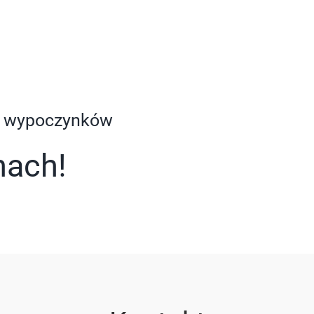
tę wypoczynków
nach!