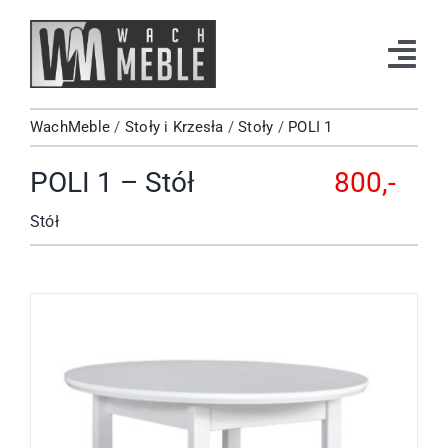
Przejdź
do
Tog
zawartości
Navi
WachMeble
/
Stoły i Krzesła
/
Stoły
/
POLI 1
Strona Główna
POLI 1 – Stół
800,-
Katalog
Stół
Okazje
Kontakt
Facebook
Instagram