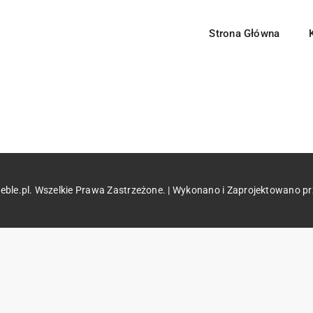
Strona Główna
Meble Systemowe
Pomieszczenia
 pokojowe
Salon
rzesła
Sypialnia
Kuchnia
ble.pl. Wszelkie Prawa Zastrzeżone. | Wykonano i Zaprojektowano p
uchenne
Jadalnia
Biuro
Przedpokój