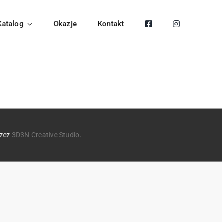
Katalog
Okazje
Kontakt
rzez
3D3N Creative Studio
.