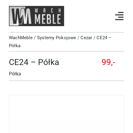
Przejdź
do
Tog
zawartości
Navi
WachMeble
/
Systemy Pokojowe
/
Cezar
/
CE24 –
Strona Główna
Półka
Katalog
CE24 – Półka
99,-
Okazje
Półka
Kontakt
Facebook
Instagram