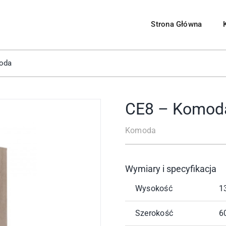
Strona Główna
Meble Systemowe
Pomieszczenia
oda
 pokojowe
Salon
rzesła
Sypialnia
CE8 – Komod
Kuchnia
Komoda
uchenne
Jadalnia
Biuro
Wymiary i specyfikacja
Wysokość
1
Przedpokój
Szerokość
6