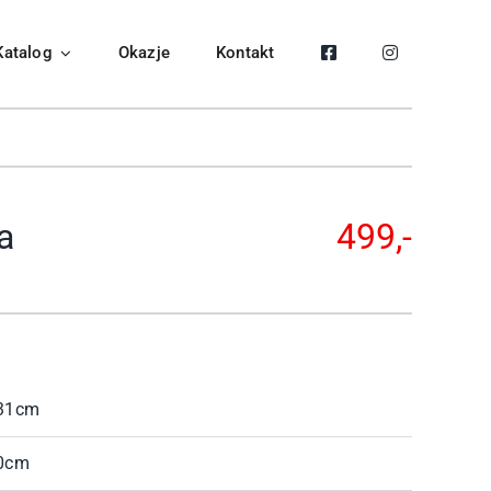
Katalog
Okazje
Kontakt
a
499,-
31cm
0cm