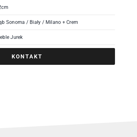
2cm
ąb Sonoma / Biały / Milano + Crem
eble Jurek
KONTAKT