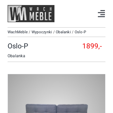
Przejdź
do
Tog
zawartości
Navi
WachMeble
/
Wypoczynki
/
Obalanki
/
Oslo-P
Strona Główna
Oslo-P
1899,-
Katalog
Obalanka
Okazje
Kontakt
Facebook
Instagram