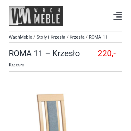
Przejdź
do
Tog
zawartości
Navi
WachMeble
/
Stoły i Krzesła
/
Krzesła
/
ROMA 11
Strona Główna
ROMA 11 – Krzesło
220,-
Katalog
Krzesło
Okazje
Kontakt
Facebook
Instagram