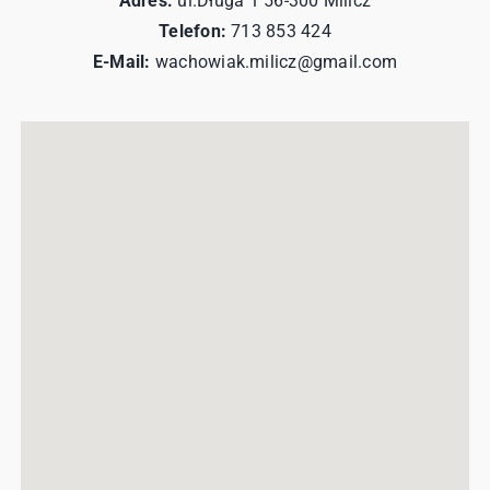
Adres:
ul.Długa 1 56-300 Milicz
Telefon:
713 853 424
E-Mail:
wachowiak.milicz@gmail.com