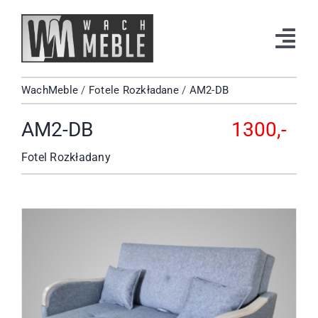
Przejdź
do
Tog
zawartości
Navi
WachMeble
/
Fotele Rozkładane
/
AM2-DB
Strona Główna
AM2-DB
1300,-
Katalog
Fotel Rozkładany
Okazje
Kontakt
Facebook
Instagram