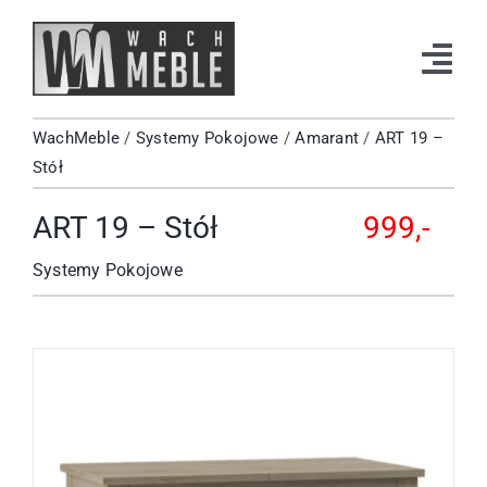
Przejdź
do
Tog
zawartości
Navi
WachMeble
/
Systemy Pokojowe
/
Amarant
/
ART 19 –
Strona Główna
Stół
Katalog
ART 19 – Stół
999,-
Okazje
Systemy Pokojowe
Kontakt
Facebook
Instagram