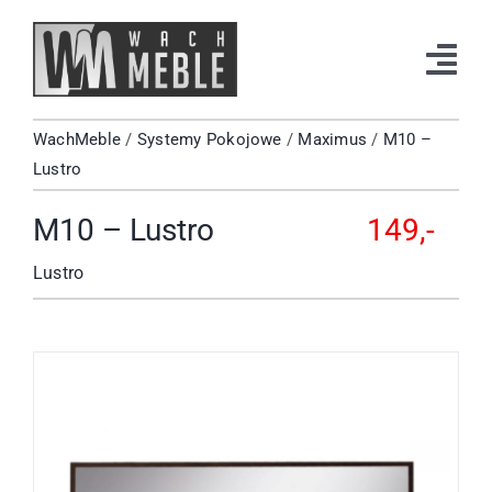
Przejdź
do
Tog
zawartości
Navi
WachMeble
/
Systemy Pokojowe
/
Maximus
/
M10 –
Strona Główna
Lustro
Katalog
M10 – Lustro
149,-
Okazje
Lustro
Kontakt
Facebook
Instagram