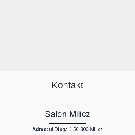
M18 – Szafka
349,-
Komody
Maximus
Przedpokój
Systemy Pokojowe
Kontakt
Salon Milicz
Adres:
ul.Długa 1 56-300 Milicz