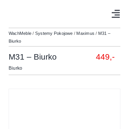
Przejdź
do
Tog
zawartości
Navi
WachMeble
/
Systemy Pokojowe
/
Maximus
/
M31 –
Biurko
M31 – Biurko
449,-
Biurko