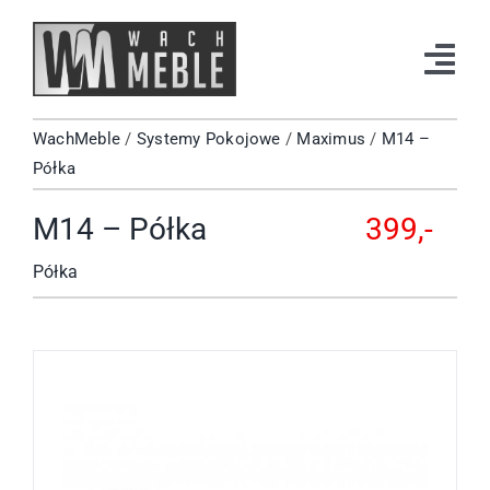
Przejdź
do
Tog
zawartości
Navi
WachMeble
/
Systemy Pokojowe
/
Maximus
/
M14 –
Strona Główna
Półka
Katalog
M14 – Półka
399,-
Okazje
Półka
Kontakt
Facebook
Instagram