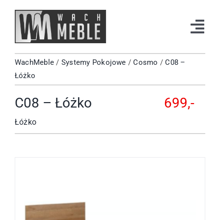
Przejdź
do
Tog
zawartości
Navi
WachMeble
/
Systemy Pokojowe
/
Cosmo
/
C08 –
Strona Główna
Łóżko
Katalog
C08 – Łóżko
699,-
Okazje
Łóżko
Kontakt
Facebook
Instagram