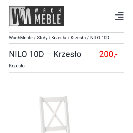
Przejdź
do
Tog
zawartości
Navi
WachMeble
/
Stoły i Krzesła
/
Krzesła
/
NILO 10D
Strona Główna
NILO 10D – Krzesło
200,-
Katalog
Krzesło
Okazje
Kontakt
Facebook
Instagram