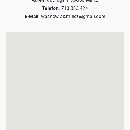
Adres:
ul.Długa 1 56-300 Milicz
Telefon:
713 853 424
E-Mail:
wachowiak.milicz@gmail.com